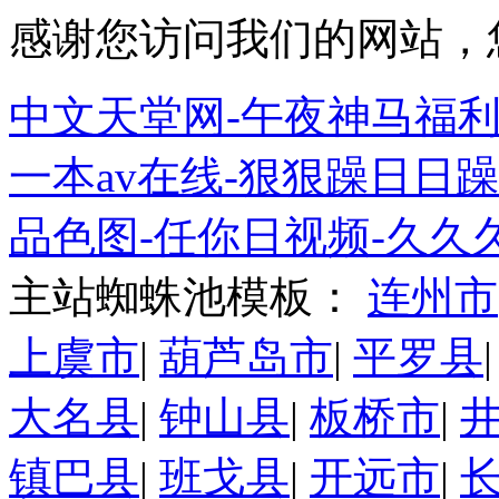
感谢您访问我们的网站，
中文天堂网-午夜神马福利
一本av在线-狠狠躁日日躁-欧
品色图-任你日视频-久久
主站蜘蛛池模板：
连州市
上虞市
|
葫芦岛市
|
平罗县
大名县
|
钟山县
|
板桥市
|
镇巴县
|
班戈县
|
开远市
|