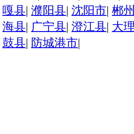
嘎县
|
濮阳县
|
沈阳市
|
郴
海县
|
广宁县
|
澄江县
|
大
鼓县
|
防城港市
|