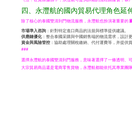
四、永灃航的國內貿易代理角色延
除了核心的泰國雙清到門物流服務，永灃航也扮演著重要的
市場準入咨詢
：針對特定進口商品的法規與標準提供建議。
供應鏈優化
：整合泰國采購與中國銷售端的物流需求，設計
資金與風險管控
：協助處理關稅繳納、代付運費等，并提供
###
選擇永灃航的泰國雙清到門服務，意味著選擇了一條透明、
大宗貿易商品還是電商零售貨物，永灃航都能依托其專業團隊