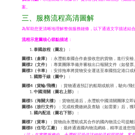
案。
三、服務流程高清圖解
為幫助您更清晰地理解整個服務鏈條，以下通過文字描述結
流程示意圖核心節點描述
：
泰國啟程（圖左）
：
圖標1（倉庫）
：永灃航泰國合作倉接收您的貨物，進行安檢
圖標2（文件）
：專業團隊準備并審核出口報關文件（如發票
圖標3（卡車）
：安排拖車將貨物安全運送至泰國指定港口或
國際干線（圖中）
：
圖標4（貨輪/飛機）
：貨物通過預訂的船期或航班，駛向/飛
中國清關（圖右上部）
：
圖標5（海關大樓）
：貨物抵港后，永灃航中國清關團隊立即
圖標6（放行文件）
：完成稅費繳納及查驗（如需要）后，獲
國內配送（圖右下部）
：
圖標7（貨車）
：貨物由永灃航或其合作的國內物流公司提離
圖標8（住宅/工廠）
：最終通過國內物流網絡，精準送達您
（
注：在實際服務中，永灃航可提供詳細的流程跟蹤號，客