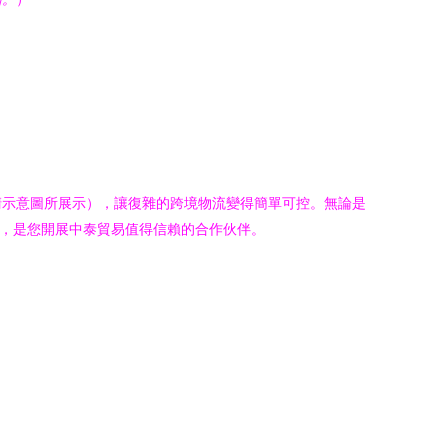
清示意圖所展示），讓復雜的跨境物流變得簡單可控。無論是
案，是您開展中泰貿易值得信賴的合作伙伴。