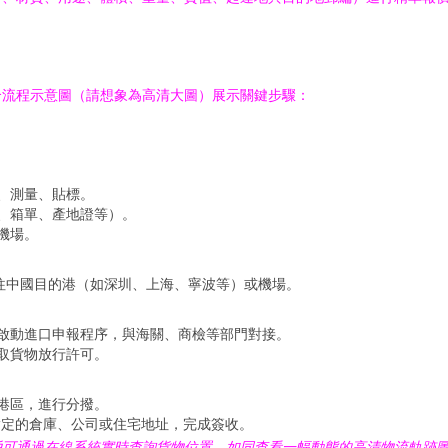
合流程示意圖（請想象為高清大圖）展示關鍵步驟：
、測量、貼標。
、箱單、產地證等）。
機場。
往中國目的港（如深圳、上海、寧波等）或機場。
啟動進口申報程序，與海關、商檢等部門對接。
取貨物放行許可。
港區，進行分撥。
指定的倉庫、公司或住宅地址，完成簽收。
戶可通過在線系統實時查詢貨物位置，如同查看一幅動態的高清物流軌跡