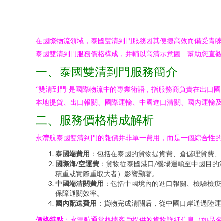
在國際物流領域，泰國雙清到門服務因其便捷高效而備受青
泰國雙清到門服務價格構成，并輔以高清示意圖，幫助您直
一、泰國雙清到門服務簡介
“雙清到門”是國際物流中的專業術語，指服務商負責在出口
本地提貨、出口報關、國際運輸、中國進口清關、國內運輸
二、服務價格構成解析
永灃航泰國雙清到門的報價并非單一費用，而是一個綜合性
泰國端費用
：包括在泰國的貨物提貨費、倉儲理貨費、
國際海/空運費
：貨物從泰國港口/機場運輸至中國目
積重或實際重取大者）影響顯著。
中國端清關費用
：包括中國境內的進口報關、檢驗檢疫
保障通關效率。
國內配送費用
：貨物完成清關后，從中國口岸通過陸運
價格特點
：永灃航通常根據客戶提供的貨物詳細信息（如品