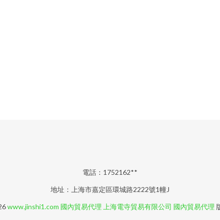
電話：1752162**
地址：上海市嘉定區環城路2222號1幢J
26
www.jinshi1.com
國內貿易代理
上海電寺貿易有限公司
國內貿易代理