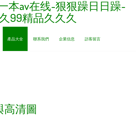
本av在线-狠狠躁日日躁-
久久99精品久久久
產品大全
聯系我們
企業信息
訪客留言
與高清圖