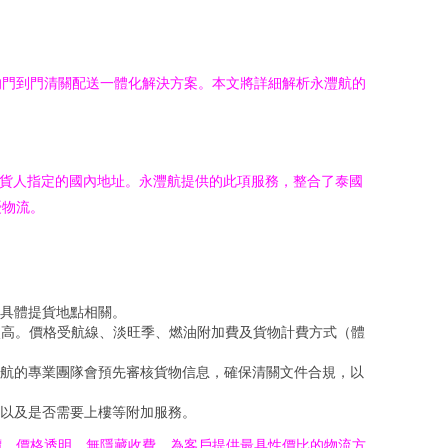
的門到門清關配送一體化解決方案。本文將詳細解析永灃航的
收貨人指定的國內地址。永灃航提供的此項服務，整合了泰國
憂物流。
具體提貨地點相關。
較高。價格受航線、淡旺季、燃油附加費及貨物計費方式（體
航的專業團隊會預先審核貨物信息，確保清關文件合規，以
以及是否需要上樓等附加服務。
價。價格透明，無隱藏收費，為客戶提供最具性價比的物流方