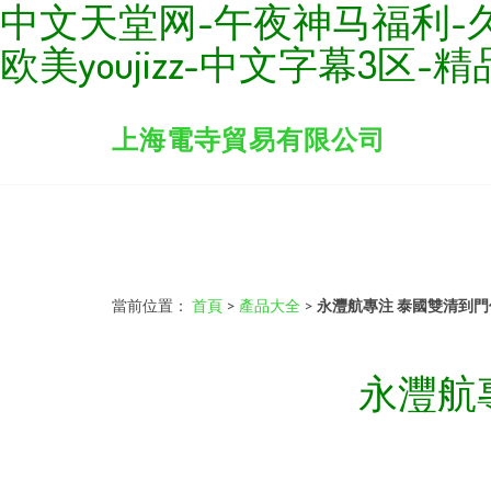
中文天堂网-午夜神马福利-久
欧美youjizz-中文字幕3
上海電寺貿易有限公司
當前位置：
首頁
>
產品大全
>
永灃航專注 泰國雙清到
永灃航