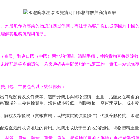
睞。永灃航作為專業的物流服務提供商，專注于為客戶提供從泰國到中國
觀理解其服務流程與優勢。
國（泰國）和進口國（中國）兩地的報關、清關手續，并將貨物直接送達
及末端配送等多個環節，為客戶省去中間繁瑣的協調工作，實現一站式無
的費用包，主要包含以下幾個部分：
出口報關費及文件費等。這部分費用與貨物體積、重量、品類及在泰國的
的港/機場的主要運輸費用。海運成本較低、周期較長；空運速度快、成本
、關稅及增值稅（實報實銷，或根據貨物價值預估）代繳等服務費。永灃
配送至最終收貨地址的費用。此費用取決于目的地的距離、貨物體積重量
名、材質、用途、體積、重量、貨值、起運地與目的地郵編）進行精準報